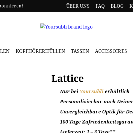
ÜBER UNS
FAQ
BLOG
K
onnieren!
LLEN
KOPFHÖRERHÜLLEN
TASSEN
ACCESSOIRES
Lattice
Nur bei
Yoursubli
erhältlich
Personalisierbar nach Dein
Unvergleichbare Optik für De
100 Tage Zufriedenheitsgaran
Lieferzeit: 1 – 3 Tage**