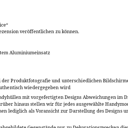
ice“
ezension veröffentlichen zu können.
ltem Aluminiumeinsatz
i der Produktfotografie und unterschiedlichen Bildschir
 authentisch wiedergegeben wird
andyhüllen mit vorgefertigten Designs Abweichungen im 
ber hinaus stellen wir für jedes ausgewählte Handymodel
nen lediglich als Voransicht zur Darstellung des Designs 
 abgebildete Gegenstände nur zu Dekorationszwecken die