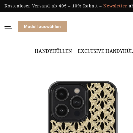
Skip to content
Kostenloser Versand ab 40€ – 10% Rabatt –
Newsletter
ab
Modell auswählen
HANDYHÜLLEN
EXCLUSIVE HANDYHÜ
HANDYHÜLLEN
DESIGNS
PRINTME
KOPFHÖRERHÜLLEN
ACCESSOIRES