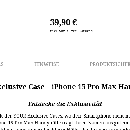
39,90
€
inkl. MwSt.
zzgl. Versand
LS
HINWEISE
PRODUKTSICHER
clusive Case – iPhone 15 Pro Max Ha
Entdecke die Exklusivität
elt der YOUR Exclusive Cases, wo dein Smartphone nicht n
Phone 15 Pro Max Handyhülle trägt ihren Namen aus gutem Gr
ltlich – eine unvergleichbare Hülle, die du sonst nirgend