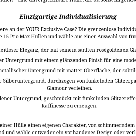
Einzigartige Individualisierung
ere an der YOUR Exclusive Case? Die grenzenlose Individu
ne 15 Pro Max Hüllen und wähle aus einer Auswahl von
fü
eitloser Eleganz, der mit seinem sanften roségoldenen Gla
er Untergrund mit einem glänzenden Finish für eine mode
etallischer Untergrund mit matter Oberfläche, der subtile
 Silberuntergrund, durchzogen von funkelnden Glitzerpart
Glamour verleihen.
dener Untergrund, geschmückt mit funkelnden Glitzereff
Raffinesse zu erzeugen.
deiner Hülle einen eigenen Charakter, von schimmerndem G
nd und wähle entweder ein vorhandenes Design oder verle